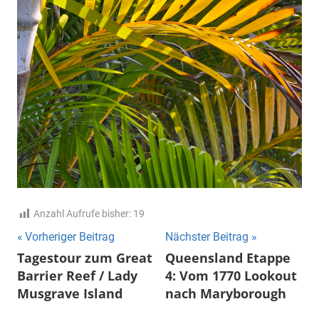
Anzahl Aufrufe bisher:
19
Beitrags-
Vorheriger Beitrag
Nächster Beitrag
Tagestour zum Great
Queensland Etappe
Navigation
Barrier Reef / Lady
4: Vom 1770 Lookout
Musgrave Island
nach Maryborough